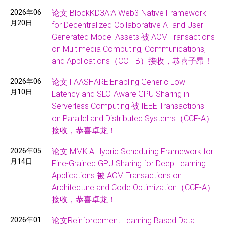
2026年06
论文 BlockKD3A:A Web3-Native Framework
月20日
for Decentralized Collaborative AI and User-
Generated Model Assets 被 ACM Transactions
on Multimedia Computing, Communications,
and Applications（CCF-B）接收，恭喜子昂！
2026年06
论文 FAASHARE:Enabling Generic Low-
月10日
Latency and SLO-Aware GPU Sharing in
Serverless Computing 被 IEEE Transactions
on Parallel and Distributed Systems（CCF-A）
接收，恭喜卓龙！
2026年05
论文 MMK:A Hybrid Scheduling Framework for
月14日
Fine-Grained GPU Sharing for Deep Learning
Applications 被 ACM Transactions on
Architecture and Code Optimization（CCF-A）
接收，恭喜卓龙！
2026年01
论文Reinforcement Learning Based Data