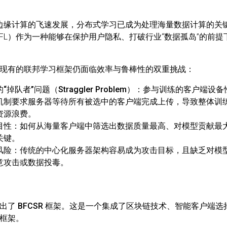
和边缘计算的飞速发展，分布式学习已成为处理海量数据计算的关
earning, FL）作为一种能够在保护用户隐私、打破行业“数据孤岛”
现有的联邦学习框架仍面临
效率
与
鲁棒性
的双重挑战：
队者”问题（Straggler Problem）
：参与训练的客户端设备
机制要求服务器等待所有被选中的客户端完成上传，导致整体训
资源浪费。
目性
：如何从海量客户端中筛选出数据质量最高、对模型贡献最
关键。
风险
：传统的中心化服务器架构容易成为攻击目标，且缺乏对模
意攻击或数据投毒。
提出了
BFCSR
框架。这是一个集成了区块链技术、智能客户端选
框架。