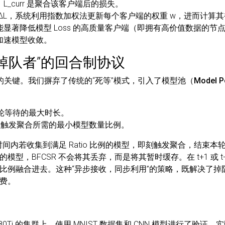
L_curr 是聚合该客户端后的损失。
 ΔL，系统利用指数加权法更新每个客户端的权重 w，进而计算其
显著降低模型 Loss 的高质量客户端（即拥有高价值数据的节
加速模型收敛。
“掉队者”的回合制协议
效率的关键。我们摒弃了传统的“死等”模式，引入了
模型池（Model P
轮等待的最大时长。
：触发聚合所需的最小模型数量比例。
 时间内若收集到满足 Ratio 比例的模型，即刻触发聚合，结束本
模型，BFCSR
不会将其丢弃
，而是将其暂时缓存。在 t+1 或 
比例融合进去。这种“异步接收，同步利用”的策略，既解决了掉
费。
1080Ti 的集群上，使用 MNIST 数据集和 CNN 模型进行了验证。