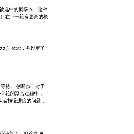
被选中的概率 p。 这种
点）在下一轮有更高的概
ool）
概念，并设定了
轮等待。
创新点
：对于
t+2 轮的聚合过程中，
队者拖慢进度的问题，
实验涵盖了 100 个客户