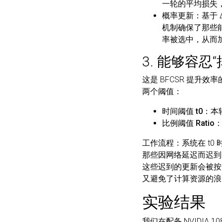
一轮的平均损失，
概率更新
：基于
机制确保了那些能
率被选中，从而
3. 能够容忍
这是 BFCSR 提升
两个阈值：
时间阈值 t0
：本
比例阈值 Ratio
工作流程
：系统在 t0
那些因网络延迟而迟到的
这些迟到的更新会被按
又避免了计算资源的浪
实验结果
我们在配备 NVIDIA 