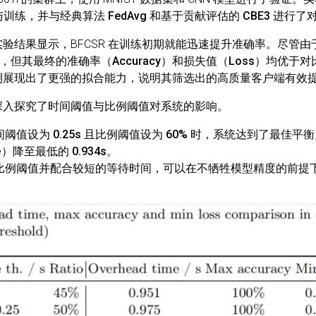
参与训练，并与经典算法
FedAvg
和基于贡献评估的
CBE3
进行了
验结果显示，BFCSR 在训练初期就能迅速提升准确率。尽管
，但其最终的
准确率（Accuracy）
和
损失值（Loss）
均优于对比
在后期展现出了更强的拟合能力，说明其筛选出的高质量客户端有效
深入探究了时间阈值与比例阈值对系统的影响。
间阈值设为
0.25s
且比例阈值设为
60%
时，系统达到了最佳平衡
Time）降至最低的
0.934s
。
比例阈值并配合较短的等待时间，可以在不牺牲模型精度的前提